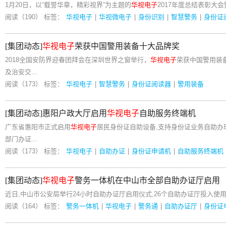
1月20日，以“载誉华章，精彩视界”为主题的
华视电子
2017年度总结表彰大
阅读（190）
标签：
华视电子
|
华视微电子
|
身份识别
|
智慧警务
|
身份证
[集团动态]
华视电子
荣获中国警用装备十大品牌奖
2018全国安防界迎春团拜会在深圳世界之窗举行，
华视电子
荣获中国警用装备
及治安交...
阅读（173）
标签：
华视电子
|
智慧警务
|
身份证阅读器
|
警用装备
[集团动态]惠阳户政大厅启用
华视电子
自助服务终端机
广东省惠阳市正式启用
华视电子
居民身份证自助设备,支持身份证业务自助办
部门办证...
阅读（173）
标签：
华视电子
|
自助办证
|
身份证申请机
|
自助服务终端机
[集团动态]
华视电子
警务一体机在中山市全部自助办证厅启用
近日,中山市公安局举行24小时自助办证厅启用仪式,26个自助办证厅投入使
阅读（164）
标签：
警务一体机
|
华视电子
|
警务通
|
自助办证厅
|
身份证