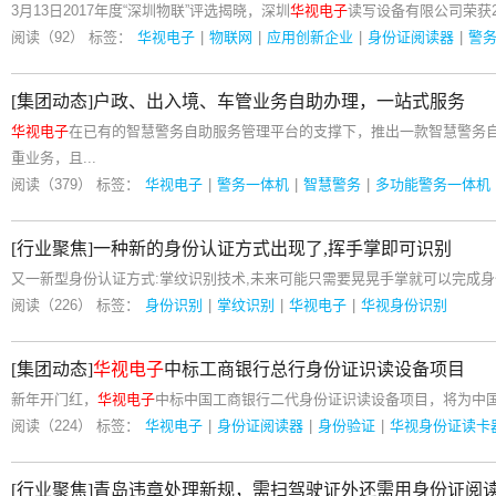
3月13日2017年度“深圳物联”评选揭晓，深圳
华视电子
读写设备有限公司荣获2
阅读（92）
标签：
华视电子
|
物联网
|
应用创新企业
|
身份证阅读器
|
警
[集团动态]户政、出入境、车管业务自助办理，一站式服务
华视电子
在已有的智慧警务自助服务管理平台的支撑下，推出一款智慧警务
重业务，且...
阅读（379）
标签：
华视电子
|
警务一体机
|
智慧警务
|
多功能警务一体机
[行业聚焦]一种新的身份认证方式出现了,挥手掌即可识别
又一新型身份认证方式:掌纹识别技术,未来可能只需要晃晃手掌就可以完成身
阅读（226）
标签：
身份识别
|
掌纹识别
|
华视电子
|
华视身份识别
[集团动态]
华视电子
中标工商银行总行身份证识读设备项目
新年开门红，
华视电子
中标中国工商银行二代身份证识读设备项目，将为中
阅读（224）
标签：
华视电子
|
身份证阅读器
|
身份验证
|
华视身份证读卡
[行业聚焦]青岛违章处理新规，需扫驾驶证外还需用身份证阅