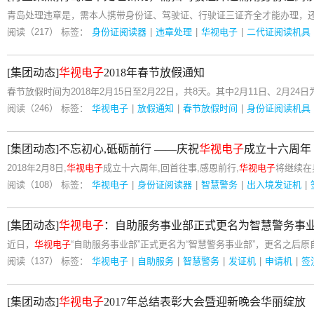
青岛处理违章是，需本人携带身份证、驾驶证、行驶证三证齐全才能办理，
阅读（217）
标签：
身份证阅读器
|
违章处理
|
华视电子
|
二代证阅读机具
[集团动态]
华视电子
2018年春节放假通知
春节放假时间为2018年2月15日至2月22日，共8天。其中2月11日、2月24
阅读（246）
标签：
华视电子
|
放假通知
|
春节放假时间
|
身份证阅读机具
[集团动态]不忘初心,砥砺前行 ——庆祝
华视电子
成立十六周年
2018年2月8日,
华视电子
成立十六周年,回首往事,感恩前行,
华视电子
将继续在
阅读（108）
标签：
华视电子
|
身份证阅读器
|
智慧警务
|
出入境发证机
|
[集团动态]
华视电子
：自助服务事业部正式更名为智慧警务事
近日，
华视电子
“自助服务事业部”正式更名为“智慧警务事业部”，更名之后
阅读（137）
标签：
华视电子
|
自助服务
|
智慧警务
|
发证机
|
申请机
|
签
[集团动态]
华视电子
2017年总结表彰大会暨迎新晚会华丽绽放