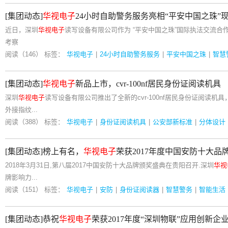
[集团动态]
华视电子
24小时自助警务服务亮相“平安中国之珠”
近日，深圳
华视电子
读写设备有限公司作为 “平安中国之珠”国际执法交流
考察
阅读（146）
标签：
华视电子
|
24小时自助警务服务
|
平安中国之珠
|
智慧
[集团动态]
华视电子
新品上市，cvr-100nf居民身份证阅读机具
深圳
华视电子
读写设备有限公司推出了全新的cvr-100nf居民身份证阅读机具
外接指纹...
阅读（388）
标签：
华视电子
|
身份证阅读机具
|
公安部新标准
|
分体设计
[集团动态]榜上有名，
华视电子
荣获2017年度中国安防十大品
2018年3月31日,第八届2017中国安防十大品牌颁奖盛典在贵阳召开.深圳
华视
牌影响力...
阅读（151）
标签：
华视电子
|
安防
|
身份证阅读器
|
智慧警务
|
智能生活
[集团动态]恭祝
华视电子
荣获2017年度“深圳物联”应用创新企业