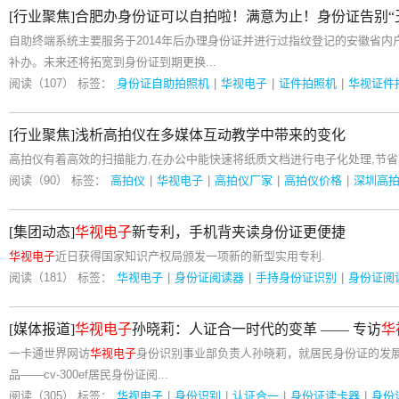
[行业聚焦]合肥办身份证可以自拍啦！满意为止！身份证告别“丑
自助终端系统主要服务于2014年后办理身份证并进行过指纹登记的安徽省
补办。未来还将拓宽到身份证到期更换...
阅读（107）
标签：
身份证自助拍照机
|
华视电子
|
证件拍照机
|
华视证件
[行业聚焦]浅析高拍仪在多媒体互动教学中带来的变化
高拍仪有着高效的扫描能力,在办公中能快速将纸质文档进行电子化处理,节省
阅读（90）
标签：
高拍仪
|
华视电子
|
高拍仪厂家
|
高拍仪价格
|
深圳高
[集团动态]
华视电子
新专利，手机背夹读身份证更便捷
华视电子
近日获得国家知识产权局颁发一项新的新型实用专利.
阅读（181）
标签：
华视电子
|
身份证阅读器
|
手持身份证识别
|
身份证阅
[媒体报道]
华视电子
孙晓莉：人证合一时代的变革 —— 专访
华
一卡通世界网访
华视电子
身份识别事业部负责人孙晓莉，就居民身份证的发
品——cv-300ef居民身份证阅...
阅读（305）
标签：
华视电子
|
身份识别
|
认证合一
|
身份证读卡器
|
身份