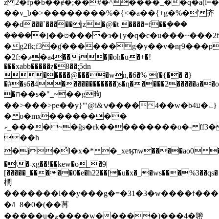
z 2�fp�b��ɇ�;��#�^����_��q�a(l
��v_b�>��������%�{<�a��{+g�%�'齐
��d���`�����jz�@�t ����=f��ܹ���
�����]��ט����з�{y�q�c�u���~���2f��t!
�g2fk;f3�ɠ������g�y��v�nɼ9���
�2f:�ޡ�a4��j�|�oh�u�+�!
���xabb�����ɀ�8��:̻5dn
�����@����wn,�6�% (�{�� �}
�#�s6�4������������)s�ɳ�����2�����a��o
�ח��s�"_~��g昫
��>���>pe��y}'"@i&ݍ����4��w�bע4�؎}
� o�mx��������
ކ_����~�ğs�rk���������o�- ff3���+�
��h
�j�҅l�x�* �_xeᭅw����ao0 ��
�\�-xg��!��kew�o_�9|
[�����_�����0�e�h22��[�u�x�_�w
s���%3��qs�
櫚
�������l��y���g�=�31�3�w����ϯ���
�/l_8�0�(��苒
�����u�ޱ����w�����)���4�䈼