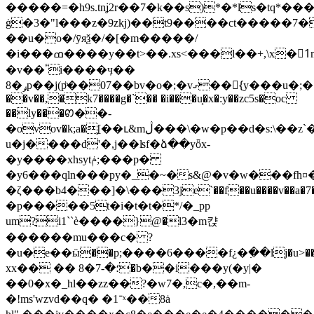
�����=�h9s.tnʝ2r��7�k��s)*�*ls�tq*������t
ġ�3�"l���z�9zkj)��t9����ct�����7����6�<��%�2
��u�o�/ӯяѯ�/�[�m�����/
�i���ߘ����y��t>��.xs<���l��+,\x�1ًmx�^,�v��������
�v��ٴi����ӌ��
�bv�o�;�vގ��{ُy���u�;�`����u[�ob!^��j��?]y_�,���[�=j�xn��
8�ݛp��j(pͪ��07�
��v��,�k7����g�`�� �i���u͎�x�:y��zc5s�oc
��ly���ꢙ��-
�ovov�k;a�֛[��ւ&mڷ���\�w�p��d�s:\��z`�������
u�j����d'�,ϳ��ʪf�ձ��yȫx-
�y����xhsytݥ;���p�
�y6���qln���py�_�~�s&@�v�w���f
h¤
�ζ���b4���]�\���3je`��f��u����v�
�p�����5t�i�t�t�*/�_pp
um?ֳi1``è����}@�l3�m캱
������mu���c� ?
�u�e��ӹ��p;����6����f¿�߲��lj�u>���j:7�;�ļ\�y�+0˨��۽���à�{mc�\z�=�aa�y���kw�v�����
xx�� �� ؛�-7�8�b��i���y(�y|�
��0�x�_hl��zz��?�w7�,c�,��m-
�!ms'wzvd��q� �־1ˣ��8ȧ