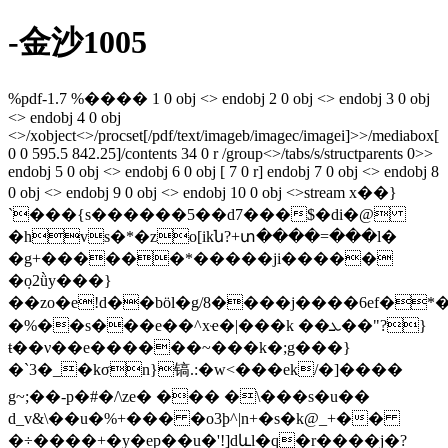
-金沙1005
%pdf-1.7 %���� 1 0 obj <> endobj 2 0 obj <> endobj 3 0 obj
<> endobj 4 0 obj
<>/xobject<>/procset[/pdf/text/imageb/imagec/imagei]>>/mediabox[
0 0 595.5 842.25]/contents 34 0 r /group<>/tabs/s/structparents 0>>
endobj 5 0 obj <> endobj 6 0 obj [ 7 0 r] endobj 7 0 obj <> endobj 8
0 obj <> endobj 9 0 obj <> endobj 10 0 obj <>stream x��}
`���{s������5��d7���$�di�@
�hvs�*�zo[ikն?+տ����=���l�
�g+������*�����ji�����
�ܼo2ǜy���}
��zo�e!d��bӧl�g/8����j����6ef�*�"�y�s�oٻ��#����y��vv�������
�%��s���e��^xҽ�|���k ��ܥ��"?}
ŧ��ν��e������~���k�;g���}
�`3�_�kσn}镐.:�w<���ek/�]����
g~;��-p�#�/\ze� ��� �\���s�u��
d_v&\��u�%+��� �o3ϸ^|n+�s�k@_+��
�÷����+�y�ep��u�'!]dևl�q�r����j�?