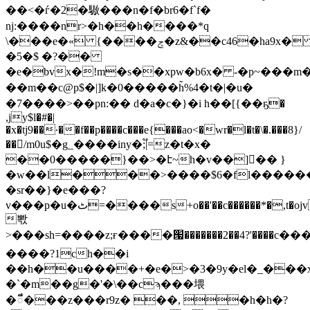
��<�ѓ�2�䮯���n�f�br6�f`f�
ǌ:����nr>�h��h����*q
\���e�« {����ݮ�z&��c46�ha9x�
�5�$ �?��
�e�bvx�!m�s��xpw�b6x� -�p~���m�e����cˢ�
��m��c@p$�|]k�0�����h̃%4�t�|�u�
�7����>��pn:�� d�a�c�}�i h��[{��ҕ�
,jy$l�#�|
�x�tj9��·��f��p����c���e{���ao<�wr�l�t�\�.���8}/
��/m0u$�g_����iny�;֟|=z�t�x�
��0�����}��>�է~h�v��]�� }
�w��l���>����$6�fl������
�sr��}�e���?
v���p�u�ٹ=����s+o��'��c������*�,t�ojv�ғ���g�\��ȑ1�4��kl�
뽟
>���sh=����z;ғ����՗�������2��4?'����
����?1ch��i
��h��u����+�e�>�3�9y�el�_���
�`�m��g�'�\��cϡ���㙗
�ឹ���z���r9z� ��, �h�h�?