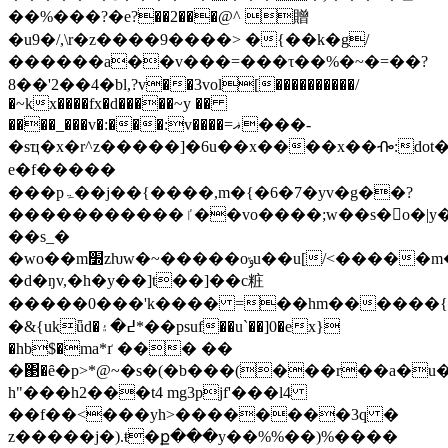
��%���?�e?��2���@^ 贈
�u9�/,\r�z����9����> �{��k�g/
������a��v���=���τ��%�~�=��?
8��'2��4�bl,?v��3vol[����������/
�~kx����fx�d�����~y ��
����_���v�:���:v����=ޣ���-
�sҵ�x�r^z�����]�6u��x����x��ᎇ:dot�
e�f�����
���pۃ��j��{����,m�{�6�7�yv�g��?
�����������ٵ��vo����;w��s�o�|y��v�q׎]��t�dw��ݿ������{�>�kٻ�޽6�dը�o�ig����~���z}
��s_�
�wo��m׽zƕw�~�����oݸu��u[/<�����m�uy7����<�yz�[� s�t���vj���ʝʏ���x��$�i�*7�1"w�e��uxxn�\���sτ�]��e7-
�d�ŋv,�h�y��]t��]��c粧
�����0���'k���� =��hm������{
�&{ukǖd�߄�۽*��psuf��u`��]0�ex}
�hb$�ma*ґ ��� ��
�΃�ȇ�p>*@~�s�(�b���(���r��a�u
h"���h2���t4 mg3pjf'���l4
��f��<���yh>��������3q �
z�����j�).ŧ�ք���y��%%��)%����