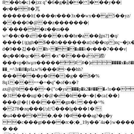
8��b�c}�j;rz q"�6�g�ĝ�� ]���y��|
�r��8�兀
������lt{����r���3x��wx��g5��yz/
����0�@��z�������|
�`����h�z��m��
w^��c��zi����
x��br�a��ĝps?}�q/
����{/g)gh�$��h������at}d��op)nç~�j
d�9��깄��}�h>���a��λ�r���7���v|
�q��l�qc�-� �x"�l���as縩/
���vp�lwμπ�����# #�]e����x�u8���w�ó
��_=^3r�i8�prևw%���0>��hh?
������p�0�|�g� �$�%
8q1��==�=�q"�of�x�?
ax@@0t���=�{"ο�ys���p�k2�#���ގ!o��a������2�k��fq����l��&��>ґ�����ǆ���m���l����o|g�fb��%s(#�f�?og?
�31���щj/�{�@�e�h��~�{�ca{��}
���@�{{��i���gn�i :���^%
�278�лq���[/;d;¹���lg���1�?
�u4���f� �,�� f�#���ag?�g�y
�c���gt����rc�;�_19y��`4a�}w��
� ��