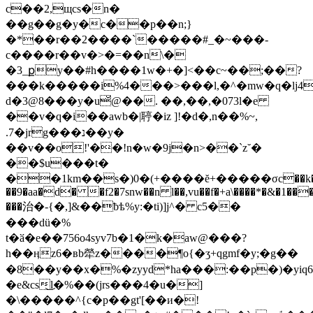
c��2,щcs�n�
��g��g�y�c��p��n;}
�*��r��2����`�����#_�~���-
c����r��v�>�=��n\�
�3_քy��#h����1w�+�]<��c~��;��?
���k�����i%4���>���l,�^�mw�q�lj4
d�3@8���y�u̆@��. ��,��,�073l�e
��v�q�i��awb�|聤�iz ]!�d�,n��%~,
.7�jrg���נ��y�
��v��o!'��!n�w�9j�n>��`z˘�
��$u���t�
��1km��s�)0�(+����ĕ+�����σc��k�
��9�aa�d� �f2�7snw
��n l��,vu��f�+a\����*�&�1���
���治�-{�,]&��ƀѣ%y:�ti)]j^� c5��
���dü�%
t�ӑ�e��756o4syv7b�1�k�aw@���?
h��ӊz6�вb犖z����¶o{�ӡ+qgmf�y;�g��
�8��y��x�%�zyyd*ha���:��p�)�yiq6
�e&cs͜l�%��(jrs���4�u�]
�\�����^{c�p��gt'[��и�!