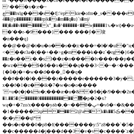
hl"·���iv����x�c8�e���e�e�4�����
^���x�:e�~
ڿ��bɤlg��t�s�f[:'/epkie�ofm�_s����e8'дi�[v��e��ȓ����,��p��
4��@p������}\���rp|k�s�m��q�u}`s�mj/
��)�a��v�������x"_�a�^������<��w̝�����1ԅ�w
�'��r-�9���} ��� ���ŷ�埈
� n���q}
��@��@�i�u�o��s��|c���=�l�\�ul�"ң
<���r3a�(��+��>g�m���k��z`�rg�}6�
��z�s�� c�.�s; l��z�n����lv���r��
�wz���$�$��x���q���3<�~�<���
{�ǖ�j�+�w��d���_��q�
��#��l�l�,���z�����e������3�y�;
x��f�1�z��ik�7�w�o�o����
`+u�(�j�ko�;���ӕ�u�&�$�ʝ�/9��r�2n���
�1.��5�{�����0������������ ޲�p�2�x?
wą�+�7zo/x����yዕb�,�~��8�ڀ=�vŏ�<�&ֵ��!
�1�����zp���!2@a� k�k��5ڪ��w.v�9�6'����n�)t��b�&շ��'m���o��a�h߸��r���[ܒuo!
�;�y��ɥl*
��s�e���0�p8�f(�������y:5"z8���`�5��ߝk�txs9�u>�6�w��~����*�îj���u�j�'�ۆ����j������ߋo���(s���"7���er���
��c�����4�j���d��3�v�v�c����`