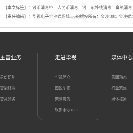
【本文标签】：
钱币消毒柜
人民币消毒
钱
紫外线消毒
臭氧消毒
【责任编辑】：
华视电子金沙娱场城app的版权所有：
金沙1005-金沙娱
主营业务
走进华视
媒体中心
身份识别
华视简介
集团动态
智能终端
图说华视
行业聚焦
智慧警务
荣誉资质
媒体报道
联系金沙1005