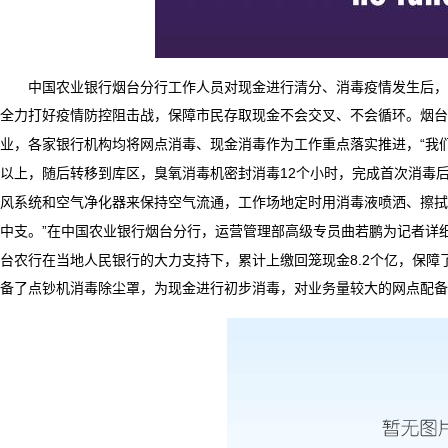
中国农业银行烟台分行工作人员对现金进行清分、消毒
疫情发生后，
全力打好疫情防控阻击战，保障市民存取现金不会交叉、不会循环。烟台
“
业，各家银行机构均将网点消毒、现金消毒作为工作重点落实推进，
我
12
以上，随后转移到库区，臭氧消毒机密封消毒
个小时，完成首次消毒
风系统和空气净化器来保持空气流通，工作场地定时用消毒液喷洒、擦拭
”
中支。
在中国农业银行烟台分行，运营管理部高级专员曲若鹏为记者详
8.2
台农行在当地人民银行的大力支持下，累计上缴回笼现金
个亿，保障
备了点钞机消毒除尘罩，为现金进行初步消毒，对业务量较大的网点配备