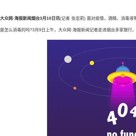
·
3
10
(
)
大众网
海报新闻烟台
月
日讯
记者
张忠莉
面对疫情，酒精、消毒液
?3
9
·
是怎么消毒的吗
月
日上午，大众网
海报新闻记者走进烟台多家银行