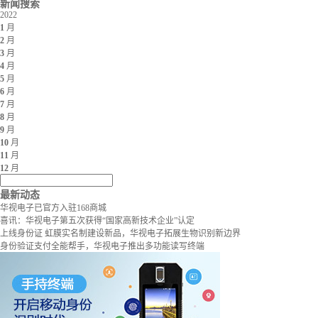
新闻搜索
2022
1
月
2
月
3
月
4
月
5
月
6
月
7
月
8
月
9
月
10
月
11
月
12
月
最新动态
华视电子已官方入驻168商城
喜讯：华视电子第五次获得“国家高新技术企业”认定
上线身份证 虹膜实名制建设新品，华视电子拓展生物识别新边界
身份验证支付全能帮手，华视电子推出多功能读写终端