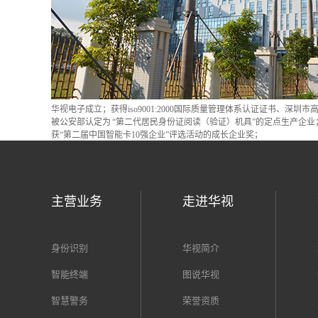
华视电子成立；获得iso9001:2000国际质量管理体系认证证书、深圳
被公安部认定为 “第二代居民身份证阅读（验证）机具”的定点生产企业
获“第二届中国智能卡10强企业”评选活动的成长企业奖；
主营业务
走进华视
身份识别
华视简介
智能终端
图说华视
智慧警务
荣誉资质