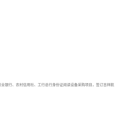
兴业银行、农村信用社、工行总行身份证阅读设备采购项目，签订吉祥航