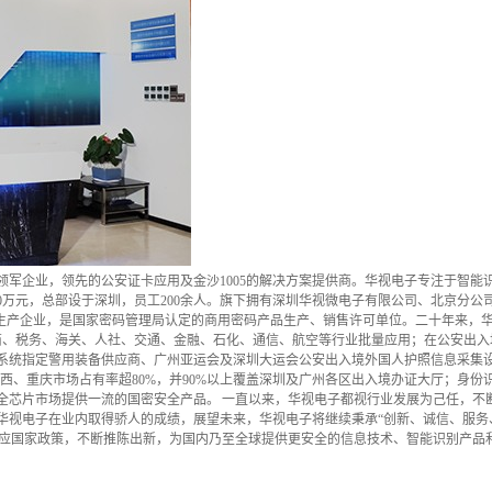
领军企业，领先的公安证卡应用及金沙1005的解决方案提供商。华视电子专注于智能
000万元，总部设于深圳，员工200余人。旗下拥有深圳华视微电子有限公司、北京分
点生产企业，是国家密码管理局认定的商用密码产品生产、销售许可单位。二十年来，
工商、税务、海关、人社、交通、金融、石化、通信、航空等行业批量应用；在公安出
系统指定警用装备供应商、广州亚运会及深圳大运会公安出入境外国人护照信息采集
、广西、重庆市场占有率超80%，并90%以上覆盖深圳及广州各区出入境办证大厅；身
全芯片市场提供一流的国密安全产品。 一直以来，华视电子都视行业发展为己任，不
子在业内取得骄人的成绩，展望未来，华视电子将继续秉承“创新、诚信、服务、共赢”的
响应国家政策，不断推陈出新，为国内乃至全球提供更安全的信息技术、智能识别产品