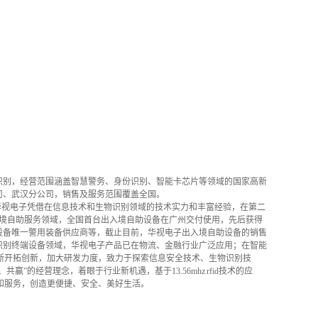
识别，经营范围涵盖智慧警务、身份识别、智能卡芯片等领域的国家高新
公司、武汉分公司，销售及服务范围覆盖全国。
华视电子凭借在信息技术和生物识别领域的技术实力和丰富经验，在第二
入境自助服务领域，全国首台出入境自助设备在广州交付使用，先后获得
设备唯一警用装备供应商等，截止目前，华视电子出入境自助设备的销售
份识别终端设备领域，华视电子产品已在物流、金融行业广泛应用；在智能
断开拓创新，加大研发力度，致力于探索信息安全技术、生物识别技
经营理念，着眼于行业新机遇，基于13.56mhz rfid技术的应
和服务，创造更便捷、安全、美好生活。