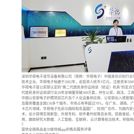
深圳华视电子读写设备有限公司（简称：华视电子）中国身份识别行业
技术企业。华视电子始建于2002年，总投资人民币1亿元，注册资本5
华视电子是公安部认定的“第二代居民身份证阅读（验证）机具”的定
代居民身份证阅读行业20年总销量突破300万套，并在公安、政法、
中国公安部电子护照项目芯片及个人化设备供应商、公安部出入境管理
及服务覆盖全国150多个城市，市场占有率超过70%，在广东、湖南
卡芯片领域，华视电子先后与国际知名晶圆厂、封测厂合作，为国内安
术，总计获得实用新型、外观专利、软件著作权等百余项。回首曾经，华视电
用，跟踪研究大数据、人工智能、互联网 、云计算等前沿技术，积极
5
提供全国商品金沙娱场城app的售后服务评审