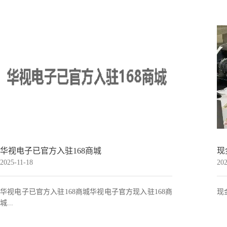
2019-08-26
身份证阅读机具的工作原理你知多少？...
2019-01-08
201
据新华社消息，中国驻英国大使刘晓明17日向诺贝尔经
符
济学奖得主、伦敦政治经济学院教授克里斯托弗·皮萨
到
2021-01-26
202
里德斯颁发中国驻英国使领馆首张生物识别签证。 中国
驻英国......
让我们一起怀揣梦想，脚踏实地，砥砺前行！...
华
华视电子已官方入驻168商城
现
机
2025-11-18
202
华视电子已官方入驻168商城华视电子官方现入驻168商
现
城...
201