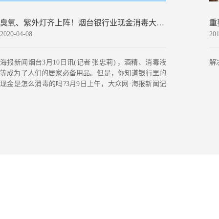
会聚
臭氧、紫外灯齐上阵！烟台银行业现金消毒大揭秘
2020-04-08
201
海报新闻烟台3月10日讯(记者 张忠莉) ，酒精、消毒液
解
等成为了人们的居家必备用品。但是，你知道银行里的
现金是怎么消毒的吗?3月9日上午，大众网·海报新闻记
者走进烟......
201
华
业未
2021-04-19
202
华视电子身份证阅读机具助力疫苗接种实名制...
c
华视电子：浅析身份证阅读机具基本构成及工作原理