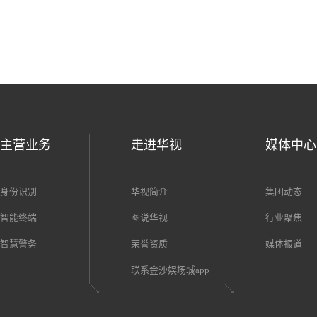
—
部
2018-08-29
201
由某院办公厅印发的《港澳台居民居住证申领发放办
贵
法》将于9月1日正式实施。...
(
主营业务
走进华视
媒体中心
《焦点访谈》聚焦浙江复工，华视身份证阅读器助力身份核查
2020-03-03
身份识别
华视简介
集团动态
智能终端
图说华视
行业聚焦
当前，各地复工工作正在有序开展，《焦点访谈》聚焦
率先复工的浙江省，浙江义乌国际商贸城的一系列防护
智慧警务
荣誉资质
媒体报道
政策受到了关注。义乌商贸城2月18日迎来开业，为了
联系金沙娱场城app
能够追溯人员身份，......
2018-11-01
201
华视电子身份识别事业部总经理孙晓莉接受中国安防展
智