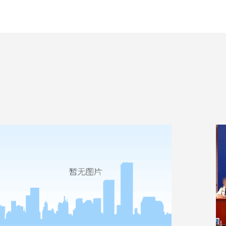
为
疗
造
效满
身份验证支付全能帮手，华视电子推出多功能读写终端
2021-11-24
如今，到药店买药、医院挂号，或到某些单位办理业务
等，身份证、银行卡或支付码等物件必不可少。各种接
触式银行卡、非接触式银行卡、磁条银行卡，以及微
信、支付宝、京东等......
2021-09-30
202
展会直击 | 华视电子实力亮相中国机场安全与民航安保
2
科技展...
会
中