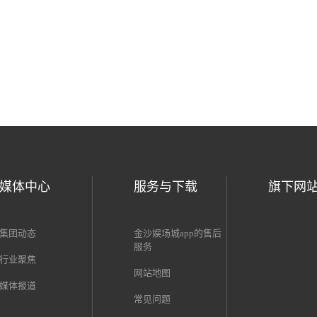
一页
下
1
2
3
5
6
7
8
9
10
...>
媒体中心
服务与下载
旗下网
集团动态
金沙娱场城app的售后
服务
行业聚焦
网站地图
媒体报道
常见问题