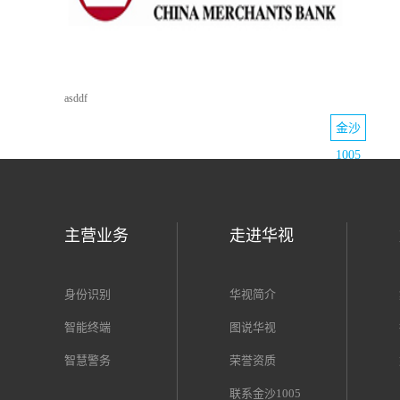
asddf
金沙
1005
上
首页
主营业务
走进华视
身份识别
华视简介
智能终端
图说华视
智慧警务
荣誉资质
联系金沙1005