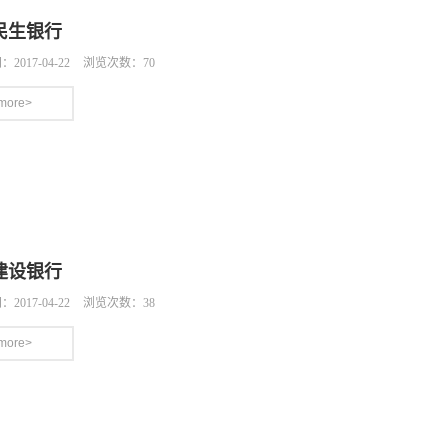
程序下载
安装教程
说明文档
常见问题
民生银行
走进华视
2017-04-22
浏览次数：70
华视简介
图说华视
荣誉资质
华视活动
more>
建设银行
2017-04-22
浏览次数：38
more>