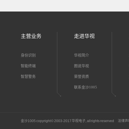
主营业务
走进华视
身份识别
华视简介
智能终端
图说华视
智慧警务
荣誉资质
联系金沙1005
金沙1005 copyright © 2003-2017
华视电子,
all rights reserved
法律声