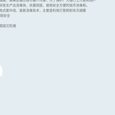
细菌、病毒会通过钱币媒介传染，为了保护广大银行工作者和用户
研发生产出消毒快，杀菌彻底、使用安全方便的钱币消毒柜。
电式紫外线、臭氧消毒技术，主要是利用灯管照射杀灭细菌
美观安全
稳固又防潮