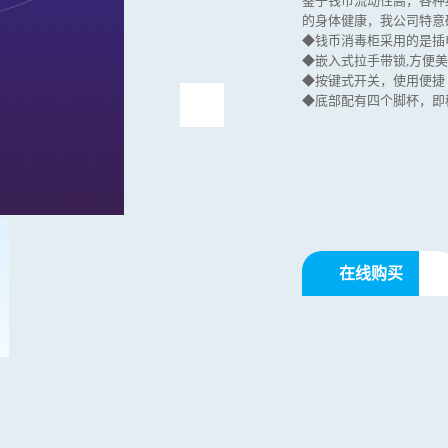
鉴于钱币流动性高，各种
的身体健康，我公司特意
◆钱币消毒柜采用的是插
◆嵌入式拉手带锁,方便
◆按键式开关，使用便捷
◆底部配有四个脚杯，即
在线购买