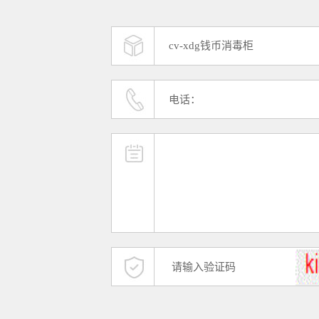
cv-xdg钱币消毒柜