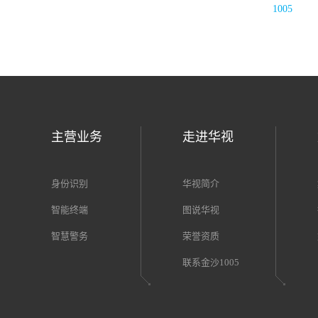
1005
首页
2
主营业务
走进华视
身份识别
华视简介
智能终端
图说华视
智慧警务
荣誉资质
联系金沙1005