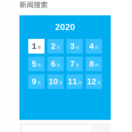
金沙娱场城app的售后服务
在线留言
招商加盟
新闻搜索
2020
金沙娱场城app的人才招聘
联系金沙1005
1
2
3
4
月
月
月
月
5
6
7
8
月
月
月
月
9
10
11
12
月
月
月
月