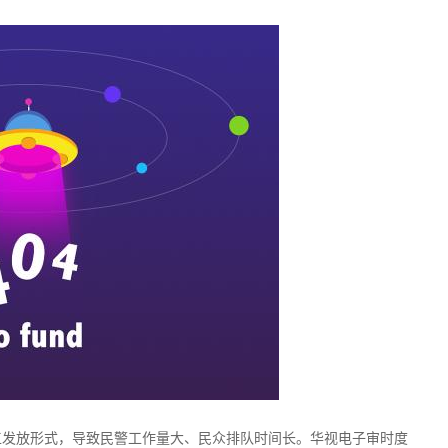
工发放形式，导致民警工作量大、民众排队时间长。华视电子审时度