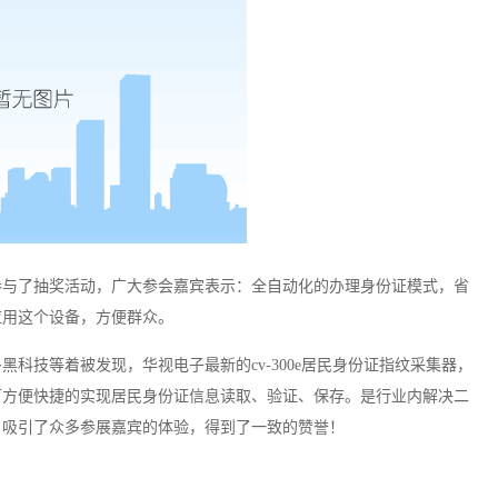
参与了抽奖活动，广大参会嘉宾表示：全自动化的办理身份证模式，省
应用这个设备，方便群众。
多黑科技等着被发现，华视电子最新的
cv-300e居民身份证指纹采集器，
可方便快捷的
实现
居民身份证信息读取、
验证、
保存。
是行业内解决二
案。吸引了众多参展嘉宾的体验，得到了一致的赞誉！