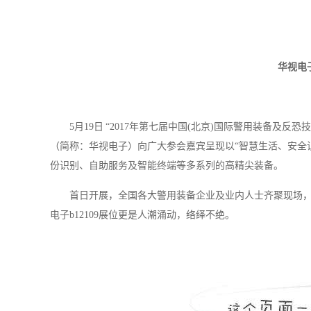
华视电
5月19日 “2017年第七届中国(北京)国际警用装备及
（简称：华视电子）向广大参会嘉宾呈现以“智慧生活、安全识
份识别、自助服务及智能终端等多系列的高精尖装备。
首日开展，全国各大警用装备企业及业内人士齐聚现场
电子
b12109展位更是人潮涌动，络绎不绝。