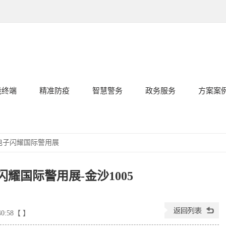
能终端
精准防疫
智慧警务
政务服务
方案案
电子闪耀国际警用展
耀国际警用展-金沙1005
40:58【 】