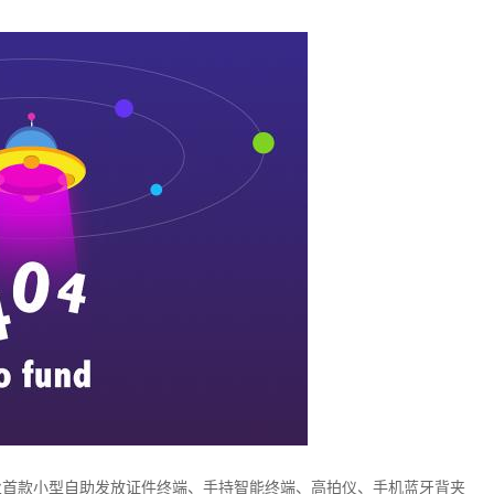
业首款小型自助发放证件终端、手持智能终端、高拍仪、手机蓝牙背夹