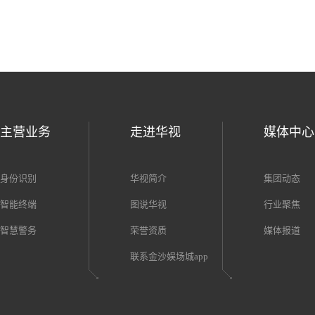
主营业务
走进华视
媒体中心
身份识别
华视简介
集团动态
智能终端
图说华视
行业聚焦
智慧警务
荣誉资质
媒体报道
联系金沙娱场城app