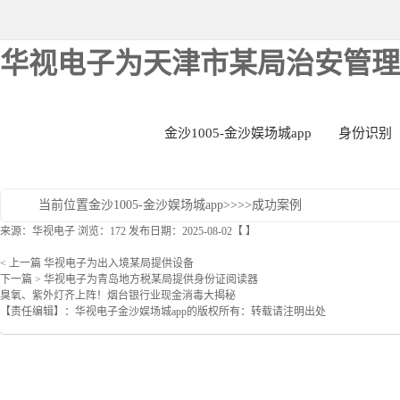
华视电子为天津市某局治安管理局
金沙1005-金沙娱场城app
身份识别
当前位置
金沙1005-金沙娱场城app
>>>>
成功案例
来源：华视电子
浏览：
172
发布日期：2025-08-02【 】
< 上一篇
华视电子为出入境某局提供设备
下一篇 >
华视电子为青岛地方税某局提供身份证阅读器
臭氧、紫外灯齐上阵！烟台银行业现金消毒大揭秘
【责任编辑】：
华视电子金沙娱场城app的版权所有：转载请注明出处