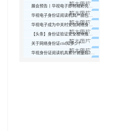
展会预告丨华视电子即将精彩亮相2019年北京警装展
华视电子身份证阅读机具产品包装更换通知！
华视电子成为中关村安信网络身份认证产业联盟会员单位
【头条】身份证验证安全模块推广应用座谈会顺利召开！
关于网络身份证ctid知多少？
华视身份证阅读机具累计销量超200万套，稳居榜首！