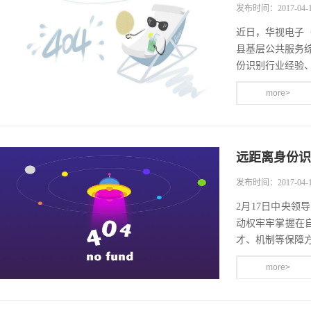
发布时间：2017-04-
近日，华视电子
县基层公共服务综
份识别行业经验、广
more>
发布时间：2017-04-
2月17日中央领
动权牢牢掌握在
才、机制等保障方
more>