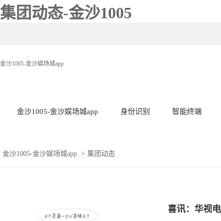
集团动态-金沙1005
金沙1005-金沙娱场城app
金沙1005-金沙娱场城app
身份识别
智能终端
金沙1005-金沙娱场城app
>
集团动态
喜讯：华视电