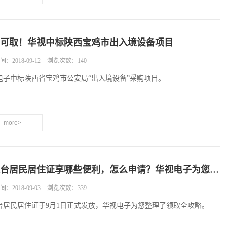
可取！华视中标陕西宝鸡市出入境设备项目
：2018-09-12
浏览次数：140
电子中标陕西省宝鸡市公安局“出入境设备”采购项目。
more>
港澳台居民居住证享哪些便利，怎么申请？华视电子为您解惑
：2018-09-03
浏览次数：339
台居民居住证于9月1日正式发放，华视电子为您整理了领取全攻略。