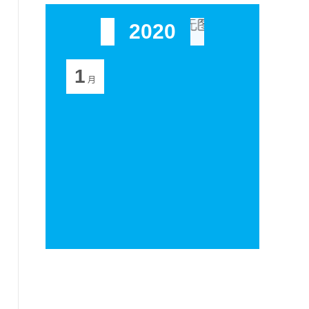
2020
1
月