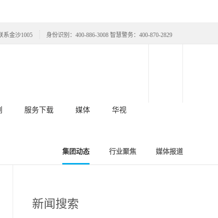
联系金沙1005
身份识别：400-886-3008 智慧警务：400-870-2829
例
服务下载
媒体
华视
集团动态
行业聚焦
媒体报道
新闻搜索