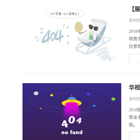
【展
发布时间
20
将携
位参
华视
发布时间
20
带全
观。