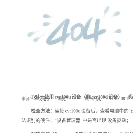
1)
对于使用
cvr100u 设备（非 cvr100d 设备
来源：华视电子
浏览：
-
发布日期：2017-05-08 12:
检查方法：
连接
cvr100u 设备后，查看电脑中
法识别的硬件；“设备管理器”中是否出现 设备驱动；