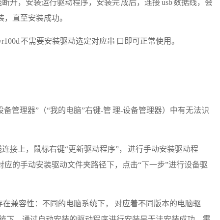
 数据线断开，安装运行驱动程序，安装完 成后，连接 usb 数据线，会
安装，直至安装成功。
cvr100d 不需要安装驱动选定对应串 口即可正常使用。
的“设备管理器”（“我的电脑”右键‐管 理‐设备管理器）中有无法识
b 数据线连接上，鼠标右键“更新驱动程序”， 进行手动安装驱动程
 对应的手动安装驱动文件夹路径下，点击“下一步”进行设备驱
是否存在兼容性：不同的电脑系统下， 对应着不同版本的电脑驱
win7 系统下，通过自动安装的驱动程序进行安装是无法安装成功，需