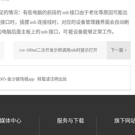
在供电不足的情况：有些电脑的前段的 usb 接口由于老化等原因可能出
sb 接口时，插拔 usb 连接线时，对应的设备管理器界面会自动刷
的电脑后面主板上的 usb 接口，可 能设备能够正常工作。
cvr-100ud二次开发示例调用sdk时提示打开
下一篇 >
串口失败
005-金沙娱场城app
转载请注明出处
媒体中心
服务与下载
旗下网