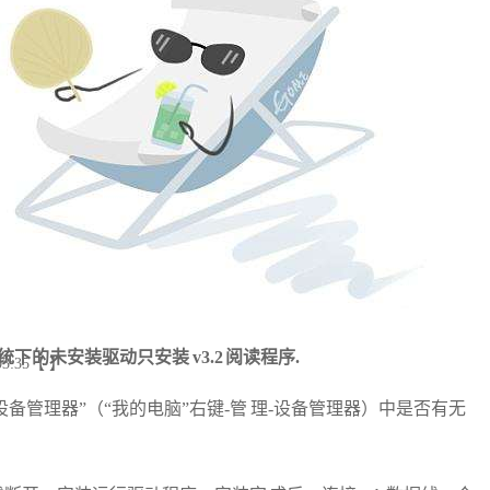
），系统下的未安装驱动只安装 v3.2 阅读程序.
03:35【 】
的“设备管理器”（“我的电脑”右键‐管 理‐设备管理器）中是否有无