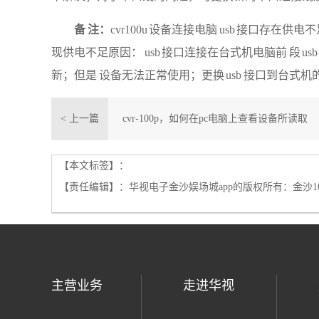
备
注：
cvr100u 设备连接电脑 usb 接口存
现供电不足原因： usb 接口连接在台式机电脑前 段 u
新；但是 设备无法正常使用；更换 usb 接口到台式机
< 上一篇
cvr-100p，如何在pc电脑上查看设备所读取
的历史身份证信息？
【本文标签】：
【责任编辑】：
华视电子金沙娱场城app的版权所有：
金沙1
主营业务
走进华视