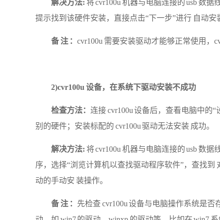
解决方法
:
将
cvr100u 机器与电脑连接的 usb
提示找到该硬件安装，直接点击“下一步”进行 自动
备
注
：
cvr100u 需要安装驱动才能够正常使用，
2)
cvr100u 设备，在系统下驱动安装不成功
检查方法：
连接
cvr100u 设备后，查看电脑中
别的硬件；安装标配的 cvr100u 驱动无法安装 成功。
解决方法
:
将
cvr100u 机器与电脑连接的 us
序，选择“浏览计算机以查找驱动程序软件”，查找到
动的手动安 装操作。
备
注
：
先检查
cvr100u 设备与电脑操作系统
动，如 win7 的驱动，winxp 的驱动等。比如在 