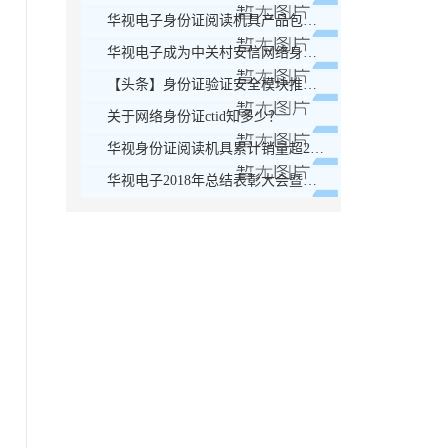
华视电子身份证阅读机具产品包装更换通知！
华视电子成为中关村安信网络身份认证产业联盟会员单位
【头条】身份证验证安全模块推广应用座谈会顺利召开！
关于网络身份证ctid知多少？
华视身份证阅读机具累计销量超200万套，稳居榜首！
华视电子2018年总结表彰大会暨迎新晚会圆满落幕