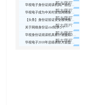
华视电子身份证阅读机具产品包装更换通知！
华视电子成为中关村安信网络身份认证产业联盟会员单位
【头条】身份证验证安全模块推广应用座谈会顺利召开！
关于网络身份证ctid知多少？
华视身份证阅读机具累计销量超200万套，稳居榜首！
华视电子2018年总结表彰大会暨迎新晚会圆满落幕