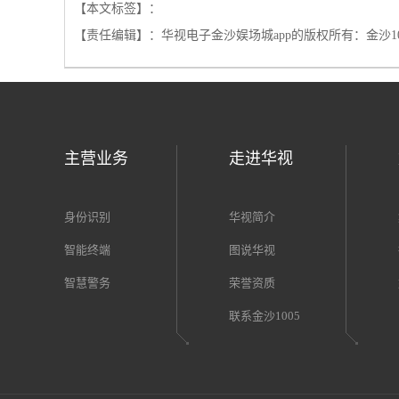
串口失败
【本文标签】：
【责任编辑】：
华视电子金沙娱场城app的版权所有：
金沙1
主营业务
走进华视
身份识别
华视简介
智能终端
图说华视
智慧警务
荣誉资质
联系金沙1005