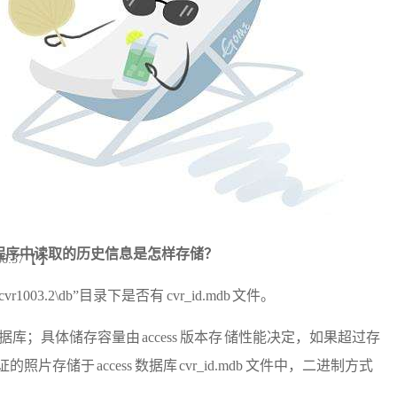
证阅读程序中读取的历史信息是怎样存储？
46:57【 】
003.2\db”目录下是否有 cvr_id.mdb 文件。
s 数据库；具体储存容量由 access 版本存 储性能决定，如果超过存
储于 access 数据库 cvr_id.mdb 文件中，二进制方式