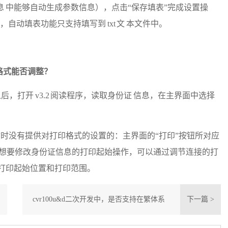
 中能够自动生成参数信息），点击“保存填表”完成设置操
因，自动填表功能只支持填写到 txt 文 本文件中。
印格式能否调整？
之后，打开
v3.2 阅读程序，读取身份证 信息，在主界面中选择
中暂时没有提供对打印格式的设置的：主界面的“打印”按钮所对应
于想要修改身份证信息的打印起始操作，可以通过调节连接的打
打印起始位置和打印范围。
cvr100u&d二次开发中，是否支持在繁体系
下一篇 >