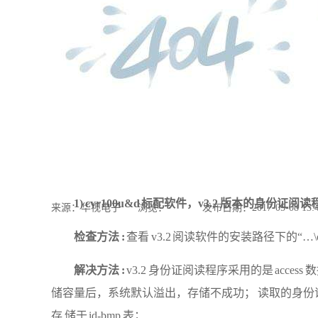
1)
cvr100u&d 标配软件，v3.2 版本的身份
来源：华视电子
浏览：
-
发布日期：2017-05-08 13:
检查方法
:
查看
v3.2 阅读软件的安装路径下的“…\cvr1
解决方法
:
v3.2 身份证阅读程序采用的是 acces
储容量后，系统默认溢出，存储不成功； 读取的身份证的照片存
存 储于 id‐bmp 表；