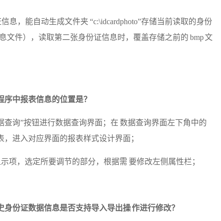
，能自动生成文件夹 “c:\idcardphoto”存储当前读取的身份
文本信息文件），读取第二张身份证信息时，覆盖存储之前的 bmp 文
阅读程序中报表信息的位置是？
据查询”按钮进行数据查询界面；在 数据查询界面左下角中的
报表，进入对应界面的报表样式设计界面；
显示项，选定所要调节的部分，根据需
要修改左侧属性栏；
历史身份证数据信息是否支持导入导出操 作进行修改？