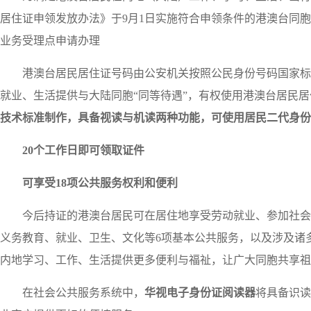
居住证申领发放办法》于
9
月
1
日实施符合申领条件的港澳台同胞
业务受理点申请办理
港澳台居民居住证号码由公安机关按照公民身份号码国家标
就业、生活提供与大陆同胞
“同等待遇”，有权使用港澳台居民
技术标准制作，具备视读与机读两种功能，可使用居民二代身份
20
个工作日即可领取证件
可享受
18
项公共服务权利和便利
今后持证的港澳台居民可在居住地享受劳动就业、参加社会
义务教育、就业、卫生、文化等
6
项基本公共服务，以及涉及诸
内地学习、工作、生活提供更多便利与福祉，让广大同胞共享祖
在社会公共服务系统中，
华视电子身份证阅读器
将具备识读