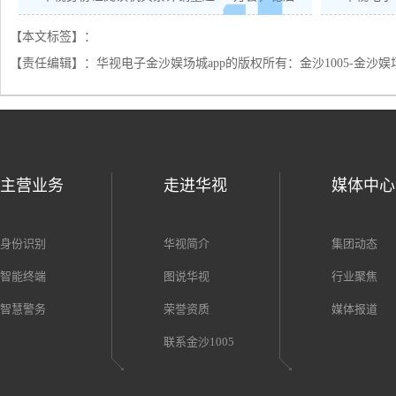
【本文标签】：
【责任编辑】：
华视电子金沙娱场城app的版权所有：
金沙1005-金沙娱
主营业务
走进华视
媒体中心
身份识别
华视简介
集团动态
智能终端
图说华视
行业聚焦
智慧警务
荣誉资质
媒体报道
联系金沙1005