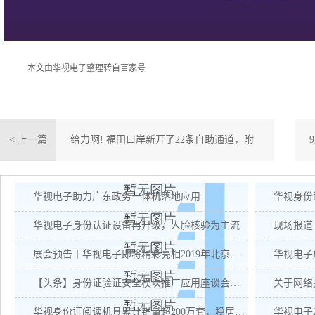
本文由华视电子整理转自百家号
< 上一篇
给力啊! 福田口岸新开了22条自助通道，附
港澳通行证签注地址大全
华视电子助力广东政务一体机落地应用
华视电子身份认证设备再升级，人脸核验为主流
现场报道
展会预告丨华视电子即将精彩亮相2019年北京警装展
【头条】身份证验证安全模块推广应用座谈会顺利召开！
关于网络身
华视身份证阅读机具累计销量超200万套，稳居榜首！