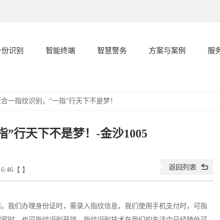
身份识别
智能终端
智慧警务
方案与案例
服
证合一指纹识别，“一指”行天下不是梦！
”行天下不是梦！-金沙1005
16:46【 】
面。我们办理身份证时，需录入指纹信息，我们使用手机支付时，可指
回家时，也可指纹识别开锁。指纹识别技术在我们的生活中已经随处可