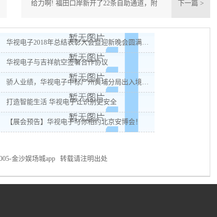
给力啊! 福田口岸新开了22条自助通道，附
下一篇 >
港澳通行证签注地址大全
华视电子2018年总结表彰大会暨迎新晚会圆满落幕
华视电子与吉祥航空签署合作协议
骄人业绩，华视电子中标广州黄埔分局出入境采购项目
打造智能生活 华视电子让识别更安全
【展会预告】华视电子与你相约北京安博会！
005-金沙娱场城app
转载请注明出处