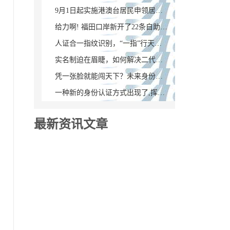
9月1日起实施港澳台居民申领居住证新政，广东386个受理点公布！
给力啊! 福田口岸新开了22条自助通道，附港澳通行证签注地址大全
人证合一指纹识别，“一指”行天下不是梦！
实名制迫在眉睫，如何解决二代证读取设备的成本问题？
凭一张脸就能闯天下？未来身份识别将不再局限于身份证
一种新的身份认证方式出现了,挥手掌即可识别
最新资讯文章