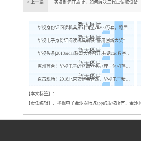
< 上一篇
实名制迫在眉睫，如何解决二代证读取设备
的成本问题？
华视身份证阅读机具累计销量超200万套，稳居榜首！
华视电子身份证阅读机具斩获“警用创新大奖”
华视头条|2018oidaa联盟大会召开,共话ctid数字未来
惠州首台！华视电子的户政业务办理一体机落地惠城区
直击现场！2018北京安博会速递，华视电子精彩不容错过！
【本文标签】：
【责任编辑】：
华视电子金沙娱场城app的版权所有：
金沙1