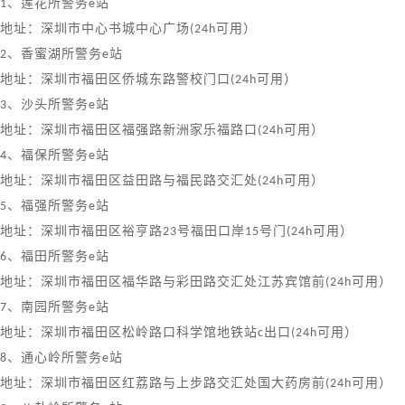
1
、莲花所警务
e
站
地址：深圳市中心书城中心广场
(24h
可用）
2
、香蜜湖所警务
e
站
地址：深圳市福田区侨城东路警校门口
(24h
可用）
3
、沙头所警务
e
站
地址：深圳市福田区福强路新洲家乐福路口
(24h
可用）
4
、福保所警务
e
站
地址：深圳市福田区益田路与福民路交汇处
(24h
可用）
5
、福强所警务
e
站
地址：深圳市福田区裕亨路
23
号福田口岸
15
号门
(24h
可用）
6
、福田所警务
e
站
地址：深圳市福田区福华路与彩田路交汇处江苏宾馆前
(24h
可用）
7
、南园所警务
e
站
地址：深圳市福田区松岭路口科学馆地铁站
c
出口
(24h
可用）
8
、通心岭所警务
e
站
地址：深圳市福田区红荔路与上步路交汇处国大药房前
(24h
可用）