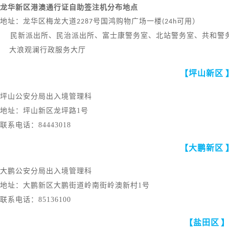
龙华新区港澳通行证自助签注机分布地点
地址：龙华区梅龙大道
2287
号国鸿购物广场一楼
(24h
可用）
民新派出所、民治派出所、富士康警务室、北站警务室、共和警
大浪观澜行政服务大厅
【坪山新区
坪山公安分局出入境管理科
地址：坪山新区龙坪路
1号
联系电话：
84443018
【大鹏新区
大鹏公安分局出入境管理科
地址：大鹏新区大鹏街道岭南街岭澳新村
1号
联系电话：
85136100
【盐田区