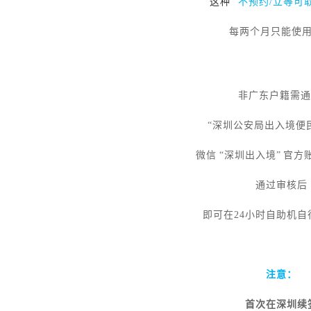
这种
“
不预约
/立等可
每两个月只能使
非广东户籍需
“深圳公安局出入境便民
微信
“深圳出入境” 官方
通过审核后
即可在
24小时自助机
注意：
首次在深圳续