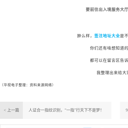
要前往出入境服务大
肿么样，
签注地址大全
是
你们还有啥想知道
都可以在留言区告
我整理出来给大
（华视电子整理：资料来源网络）
< 上一篇
人证合一指纹识别，“一指”行天下不是梦！