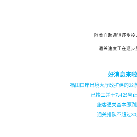
随着自助通道逐步投
通关速度正在逐步
好消息来啦
福田口岸出境大厅改扩建的
22
已竣工并于
7
月
25
号
旅客通关基本即到
通关排队不超过
30