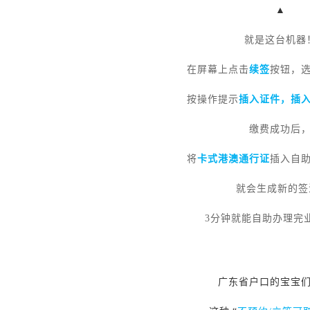
▲
就是这台机器
在屏幕上点击
续签
按钮，
按操作提示
插入证件，插
缴费成功后
将
卡式港澳通行证
插入自
就会生成新的签
3分钟就能自助办理完
广东省户口的宝宝