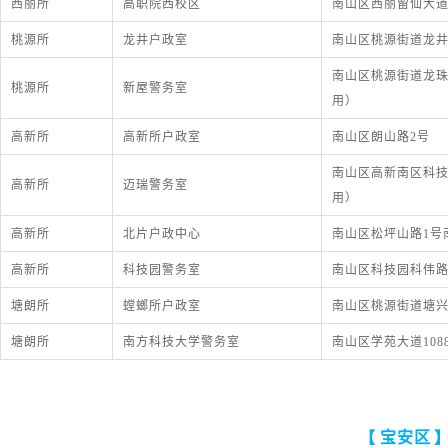
西丽所
高职院西校区
南山区西丽留仙大道2
桃源所
龙井户政室
南山区桃源街道龙井
南山区桃源街道龙珠
桃源所
新屋警务室
用）
高新所
高新所户政室
南山区朗山路2号
南山区高新南区科技
高新所
迈瑞警务室
用）
高新所
北片户政中心
南山区松坪山路1号
高新所
科技园警务室
南山区科技园科伟路
塘朗所
螳螂所户政室
南山区桃源街道塘兴
塘朗所
南方科技大学警务室
南山区学苑大道108
【
宝安区