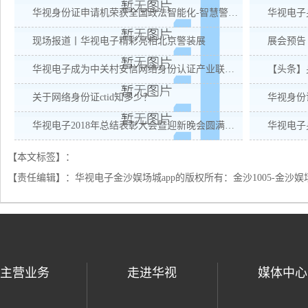
华视身份证申请机荣获全国政法智能化-智慧警务创新产品奖
华视电子
现场报道丨华视电子精彩亮相北京警装展
华视电子成为中关村安信网络身份认证产业联盟会员单位
关于网络身份证ctid知多少？
华视电子2018年总结表彰大会暨迎新晚会圆满落幕
华视电子
【本文标签】：
【责任编辑】：
华视电子金沙娱场城app的版权所有：
金沙1005-金沙娱
主营业务
走进华视
媒体中心