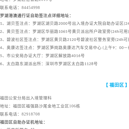
联系电话：
84454998
罗湖港澳通行证自助签注点详细地址：
1
、湖贝签注点：罗湖区湖贝路
2000
号出入境办证大院自助办证区
(2
2
、黄贝签注点：罗湖区华丽路
1065
号黄贝派出所户政室旁
(24h
可用
3
、碧波社区签注点：罗湖区黄贝路
2120
号碧波社区警务室旁
(24h
可
4
、奥康达签注点：罗湖区笋岗路奥康达汽车交易中心
(
上午
9
：
00—
5
、市公安局办证大厅：罗湖区解放路
4016
号
6
、太白路东湖派出所：深圳市罗湖区太白路
1128
号
【
福田区
福田公安分局出入境管理科
地址：福田区福强路沙尾金地工业区
106栋
联系电话：
82918708
福田区自助办证机地址：