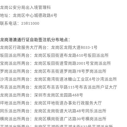
龙岗公安分局出入境管理科
地址：龙岗区中心城德政路
6
号
联系电话：
23811000
龙岗港澳通行证自助签注机分布地点：
龙岗区行政服务大厅两台：龙岗区龙翔大道
8033-1
号
坂田派出所两台：龙岗区坂田街道布龙路
610
号坂田派出所
宝岗派出所两台：龙岗区坂田街道雪岗路
2001
号宝岗派出所
罗岗派出所两台：龙岗区布吉街道罗岗路
78
号罗岗派出所
沙湾派出所两台：龙岗区南湾街道冰糖山工业区
6
号沙湾派出所
布吉派出所两台：龙岗区布吉吉华路
115
号布吉派出所户证大厅
龙岗派出所两台：深圳市龙岗区龙园路
468
号
坪地派出所两台：龙岗区坪地街道办事处行政服务大厅
同乐派出所两台：龙岗区龙岗街道大坑路
48
号同乐派出所
横岗派出所两台：龙岗区横岗街道广达路
30
号横岗派出所