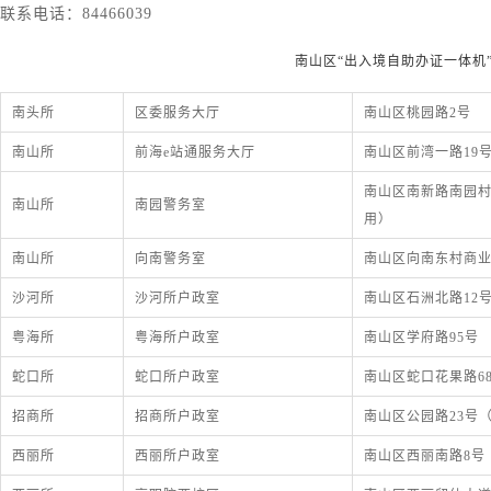
联系电话：
84466039
南山区
“出入境自助办证一体机
南头所
区委服务大厅
南山区桃园路2号
南山所
前海e站通服务大厅
南山区前湾一路19
南山区南新路南园村
南山所
南园警务室
用）
南山所
向南警务室
南山区向南东村商业街
沙河所
沙河所户政室
南山区石洲北路12号
粤海所
粤海所户政室
南山区学府路95号
蛇口所
蛇口所户政室
南山区蛇口花果路6
招商所
招商所户政室
南山区公园路23号（
西丽所
西丽所户政室
南山区西丽南路8号