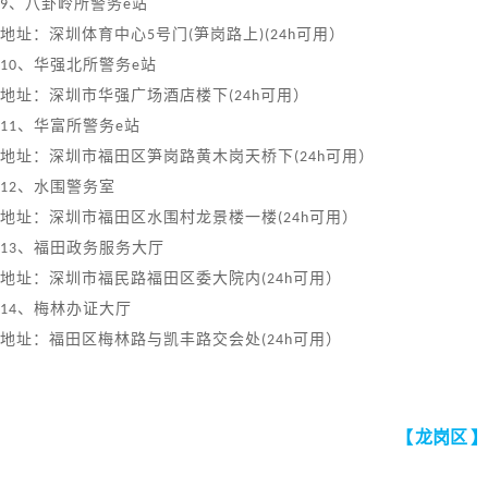
9
、八卦岭所警务
e
站
地址：深圳体育中心
5
号门
(
笋岗路上
)(24h
可用）
10
、华强北所警务
e
站
地址：深圳市华强广场酒店楼下
(24h
可用）
11
、华富所警务
e
站
地址：深圳市福田区笋岗路黄木岗天桥下
(24h
可用）
12
、水围警务室
地址：深圳市福田区水围村龙景楼一楼
(24h
可用）
13
、福田政务服务大厅
地址：深圳市福民路福田区委大院内
(24h
可用）
14
、梅林办证大厅
地址：福田区梅林路与凯丰路交会处
(24h
可用）
【
龙岗区
】