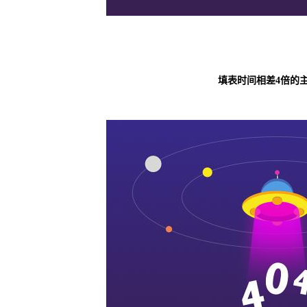
填表时间相差
4
倍的