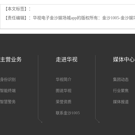
决方案
【本文标签】：
【责任编辑】：
华视电子金沙娱场城app的版权所有：
金沙1005-金沙娱
主营业务
走进华视
媒体中心
身份识别
华视简介
集团动态
智能终端
图说华视
行业聚焦
智慧警务
荣誉资质
媒体报道
联系金沙1005