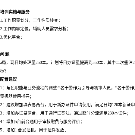
培训实施与服务
1.
工作职责划分，工作性质转变；
2.
工作内容定位，辅助人员需求分析；
3.
优化整合；
问 题
a
局，现日均处理量
250
本。计划将日办证量提高到
350
本，其中二次签注
2
标？
配置建议
1
：角色职能与业务流程的调整
:*
名干警作为引导与初审人员，
*
名干警作
责机器使用指导；
2
：建议增加填表易两台，用于新办证件申请使用，满足日均
120
本新证申
3
：增加办证易两台，用于通行证签注，通过延时分流满足
230
本证件；
4
：增加
5
台前台通用于审核缴费与服务评价；
5
：增加
1
台发证机，用于证件发放；