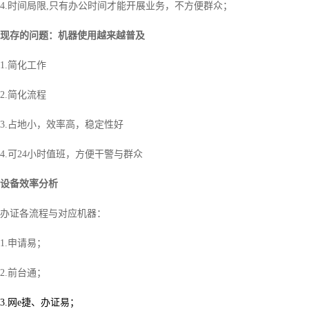
4.
时间局限
,
只有办公时间才能开展业务，不方便群众；
现存的问题：
机器使用越来越普及
1.
简化工作
2.
简化流程
3.
占地小，效率高，稳定性好
4.
可
24
小时值班，方便干警与群众
设备效率分析
办证各流程与对应机器：
1.申请易；
2.前台通；
3.网
e
捷、办证易；