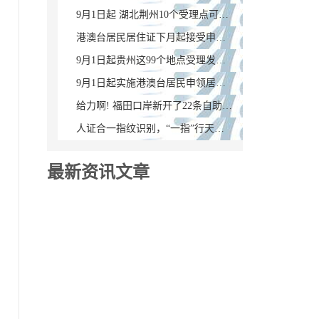
9月1日起 湖北荆州10个受理点可办理港澳台居民居住证
港澳台居民居住证下月起接受申领 福建省1217个公安户籍办理窗口设受理点
9月1日起贵州这99个地点受理发放港澳台居民居住证（附申领教程）
9月1日起实施港澳台居民申领居住证新政，广东386个受理点公布！
给力啊! 福田口岸新开了22条自助通道，附港澳通行证签注地址大全
人证合一指纹识别，“一指”行天下不是梦！
最新资讯文章