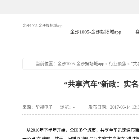
金沙1005-金沙娱场城app
金沙1005-金沙娱场城app
当前位置
：
金沙1005-金沙娱场城app
»
行业聚焦
»
“
“共享汽车”新政：实名租
来源：华视电子
浏览：
-
发布日期：2017-06-14 13:
从
2016
年下半年开始，全国多个城市，共享单车迅速遍布街
一公里”的难题，然而，同样以“便民”为主的“共享汽车”进