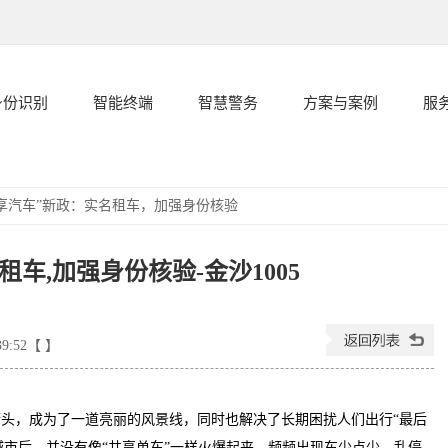
身份识别
智能终端
智慧警务
方案与案例
服
共享汽车”新政：实名租车，加强身份核验
车,加强身份核验-金沙1005
39:52【 】
头，成为了一道亮丽的风景线，同时也解决了长期困扰人们出行“最后
驻城市后，并没有像“共享单车”一样火爆起来，频频出现车少点少、乱停