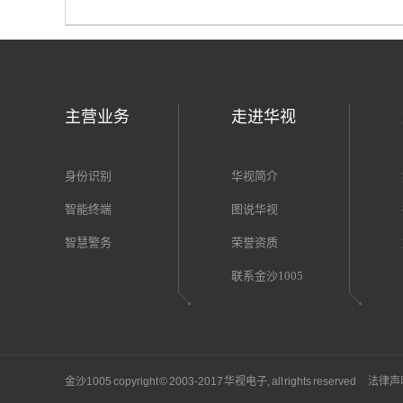
主营业务
走进华视
身份识别
华视简介
智能终端
图说华视
智慧警务
荣誉资质
联系金沙1005
金沙1005 copyright © 2003-2017
华视电子,
all rights reserved
法律声