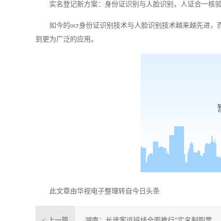
实名登记新方案：身份证识别与人脸识别，人证合一核
如今的
ocr
身份证识别技术与人脸识别技术越来越先进，
到更为广泛的应用。
此文章由华视电子整理转自今日头条
< 上一篇
湖南：长途客运班线全面推行“实名制购票