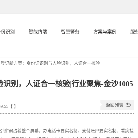
身份识别
智能终端
智慧警务
方案与案例
服
名登记新方案：身份证识别与人脸识别，人证合一核验
别，人证合一核验|行业聚焦-金沙1005
59:55【 】
名制”霸占着整个屏幕，办电话卡要实名制、支付账户要实名制、看病挂