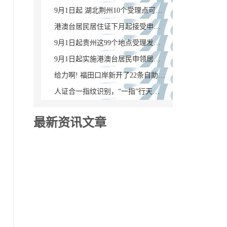
9月1日起 湖北荆州10个受理点可办理港澳台居民居住证
港澳台居民居住证下月起接受申领 福建省1217个公安户籍办理窗口设受理点
9月1日起贵州这99个地点受理发放港澳台居民居住证（附申领教程）
9月1日起实施港澳台居民申领居住证新政，广东386个受理点公布！
给力啊! 福田口岸新开了22条自助通道，附港澳通行证签注地址大全
人证合一指纹识别，“一指”行天下不是梦！
最新资讯文章