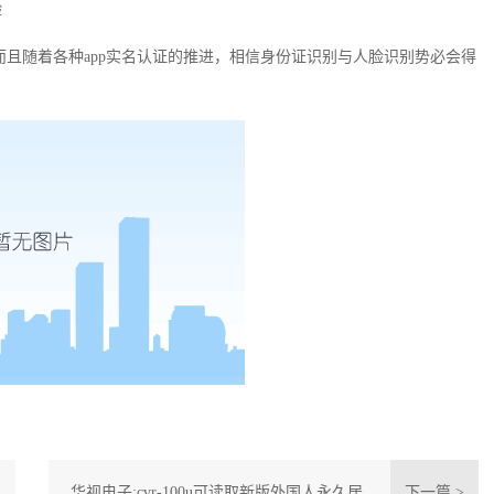
验
而且随着各种
app
实名认证的推进，相信身份证识别与人脸识别势必会得
华视电子:cvr-100u可读取新版外国人永久居
下一篇 >